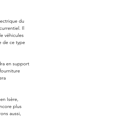
ectrique du 
rentiel. Il 
e véhicules 
e de ce type 
dra en support 
ourniture 
era 
en Isère, 
ncore plus 
ons aussi, 