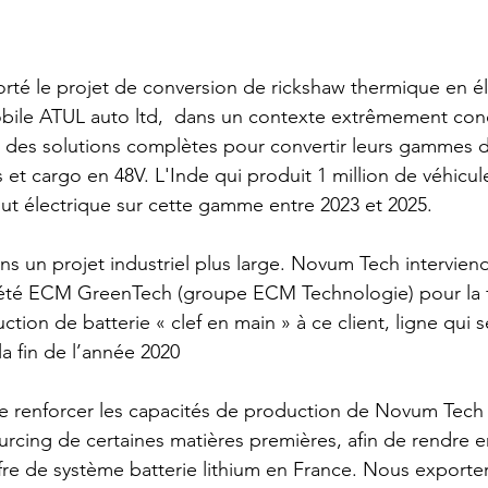
té le projet de conversion de rickshaw thermique en él
ile ATUL auto ltd,  dans un contexte extrêmement concur
 des solutions complètes pour convertir leurs gammes d
 et cargo en 48V. L'Inde qui produit 1 million de véhicul
out électrique sur cette gamme entre 2023 et 2025.
ans un projet industriel plus large. Novum Tech intervien
iété ECM GreenTech (groupe ECM Technologie) pour la f
tion de batterie « clef en main » à ce client, ligne qui s
a fin de l’année 2020
e renforcer les capacités de production de Novum Tech 
rcing de certaines matières premières, afin de rendre e
fre de système batterie lithium en France. Nous exporter