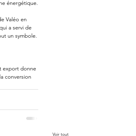
îne énergétique.
de Valéo en 
qui a servi de 
out un symbole.
at export donne 
 la conversion 
Voir tout