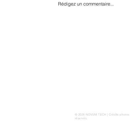
Rédigez un commentaire...
Notre projet batterie
"LASER" soutenu par l'Union
Européenne, la région
Haut de page
Auvergne Rhône Alpes et
A PROPOS
BPI France
Contexte
Qui sommes-nous ?
FAQ
Recrutement
© 2024 NOVUM TECH | Crédits photos :
réservés.